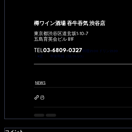
樽ワイン酒場 吞牛吞気 渋谷店
東京都渋谷区道玄坂1-10-7 
五島育英会ビル B1F
TEL
03-6809-0327
料理21:00 ドリン21:30
・■定　　年末年始（12/31-1/3）
NEWS
コメント