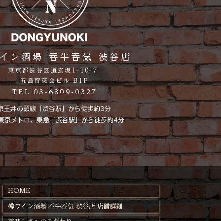
イン酒場 吞牛吞気 渋谷店
東京都渋谷区道玄坂1-10-7
五島育英会ビル B1F
TEL 03-6809-0327
京王井の頭線「渋谷駅」から徒歩約3分
、東京メトロ、東急「渋谷駅」から徒歩約4分
HOME
樽ワイン酒場 吞牛吞気 渋谷店 店舗詳細