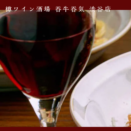
樽ワイン酒場 吞牛吞気 渋谷店