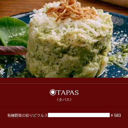
◉TAPAS
《タパス》
￥583
有機野菜の彩りピクルス