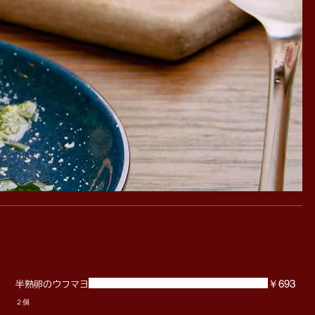
￥693
半熟卵のウフマヨ
２個