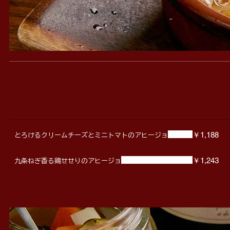
￥1,188
とろけるクリームチーズとミニトマトのアヒージョ
￥1,243
九条ねぎ香る鶏せせりのアヒージョ