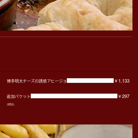
￥1,133
博多明太チーズの誘惑アヒージョ
￥297
追加バケット
3切れ