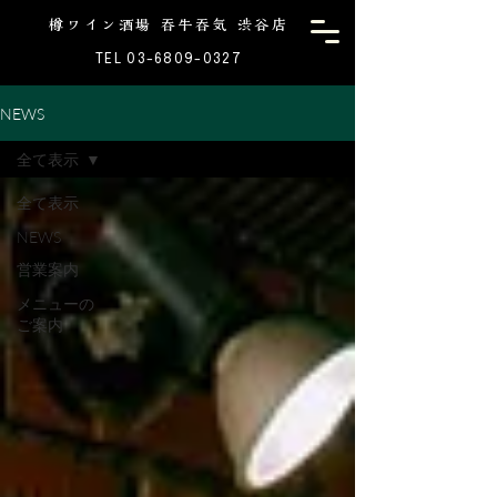
樽ワイン酒場 吞牛吞気 渋谷店
TEL 03-6809-0327
NEWS
全て表示
全て表示
NEWS
営業案内
メニューの
ご案内