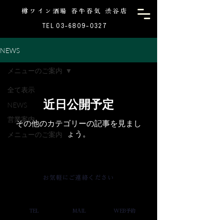
樽ワイン酒場 吞牛吞気 渋谷店
TEL 03-6809-0327
NEWS
メニューのご案内
全て表示
近日公開予定
NEWS
営業案内
その他のカテゴリーの記事を見まし
メニューのご案内
ょう。
お気軽にご連絡ください
TEL
MAIL
WEB予約